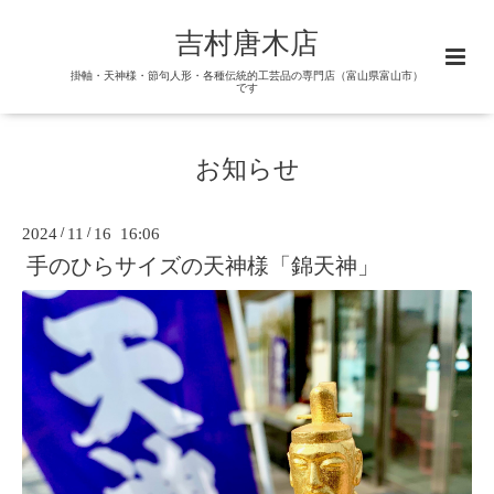
吉村唐木店
掛軸・天神様・節句人形・各種伝統的工芸品の専門店（富山県富山市）
です
お知らせ
2024
/
11
/
16 16:06
手のひらサイズの天神様「錦天神」