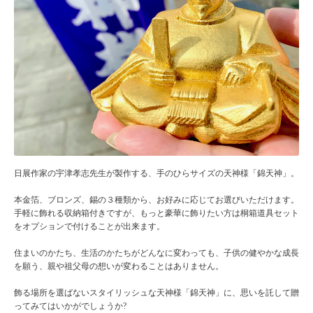
日展作家の宇津孝志先生が製作する、手のひらサイズの天神様「錦天神」。
本金箔、ブロンズ、錫の３種類から、お好みに応じてお選びいただけます。
手軽に飾れる収納箱付きですが、もっと豪華に飾りたい方は桐箱道具セット
をオプションで付けることが出来ます。
住まいのかたち、生活のかたちがどんなに変わっても、子供の健やかな成長
を願う、親や祖父母の想いが変わることはありません。
飾る場所を選ばないスタイリッシュな天神様「錦天神」に、思いを託して贈
ってみてはいかがでしょうか?