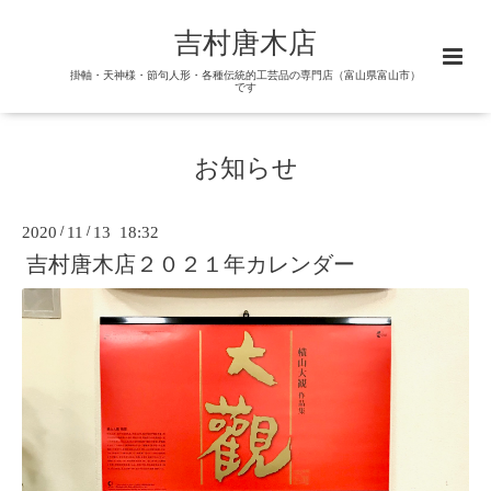
吉村唐木店
掛軸・天神様・節句人形・各種伝統的工芸品の専門店（富山県富山市）
です
お知らせ
2020
/
11
/
13 18:32
吉村唐木店２０２１年カレンダー