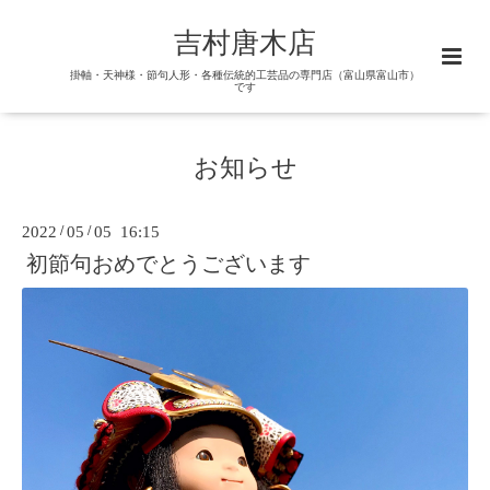
吉村唐木店
掛軸・天神様・節句人形・各種伝統的工芸品の専門店（富山県富山市）
です
お知らせ
2022
/
05
/
05 16:15
初節句おめでとうございます