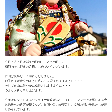
今日５月５日は端午の節句（こどもの日）。
初節句をお迎えの皆様、おめでとうございます。
富山は見事な五月晴れとなりました。
お子さまが青空のように広い心を育まれますように・・・
そして自由に健やかに成長されますように・・・
心よりお祈り申し上げます。
今年はロシアによるウクライナ侵略があり、またミャンマーでは軍による少
数民族への迫害が続くなど、貧困や暴力が蔓延し、立場の弱い子供たちが苦
しめられています。