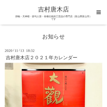
吉村唐木店
掛軸・天神様・節句人形・各種伝統的工芸品の専門店（富山県富山市）
です
お知らせ
2020
/
11
/
13 18:32
吉村唐木店２０２１年カレンダー