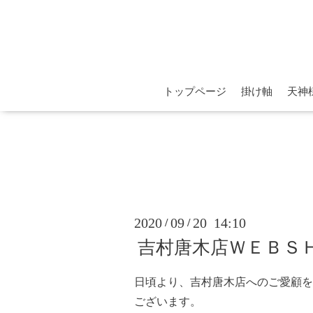
トップページ
掛け軸
天神
2020
09
20 14:10
/
/
吉村唐木店ＷＥＢＳ
日頃より、吉村唐木店へのご愛顧を
ございます。