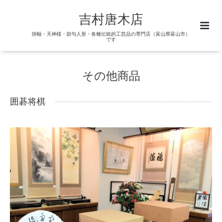
吉村唐木店
掛軸・天神様・節句人形・各種伝統的工芸品の専門店（富山県富山市）
です
その他商品
囲碁将棋