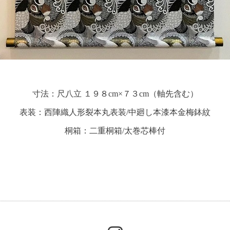
寸法：尺八立 １９８cm×７３cm（軸先含む）
表装：西陣織人形裂本丸表装/中廻し本漆本金梅鉢紋
桐箱：二重桐箱/太巻芯棒付