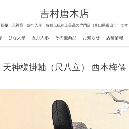
吉村唐木店
掛軸・天神様・節句人形・各種伝統的工芸品の専門店（富山県富山市）です
様
ひな人形
五月人形
その他商品
お知らせ
店舗情報
天神様掛軸（尺八立） 西本梅僊