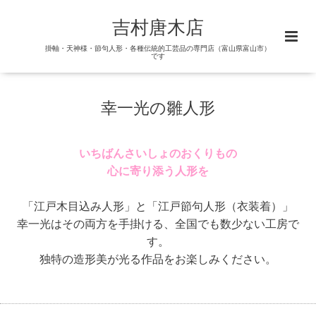
吉村唐木店
掛軸・天神様・節句人形・各種伝統的工芸品の専門店（富山県富山市）
です
幸一光の雛人形
いちばんさいしょの
おくりもの
心に寄り添う人形を
「江戸木目込み人形」と「江戸節句人形（衣装着）」
幸一光はその両方を手掛ける、全国でも数少ない工房で
す。
独特の造形美が光る作品をお楽しみください。